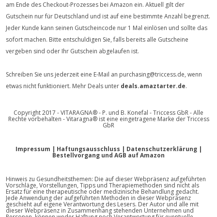
am Ende des Checkout-Prozesses bei Amazon ein. Aktuell gilt der
Gutschein nur für Deutschland und ist auf eine bestimmte Anzahl begrenzt.
Jeder Kunde kann seinen Gutscheincode nur 1 Mal einlösen und sollte das
sofort machen. Bitte entschuldigen Sie, falls bereits alle Gutscheine
vergeben sind oder Ihr Gutschein abgelaufen ist.
Schreiben Sie uns jederzeit eine E-Mail an purchasing@triccess.de, wenn
etwas nicht funktioniert. Mehr Deals unter
deals.amaztarter.de
.
Copyright 2017 - VITARAGNA® - P. und B. Konefal - Triccess GbR - Alle
Rechte vorbehalten - Vitaragna® ist eine eingetragene Marke der Triccess
GbR
Impressum
|
Haftungsausschluss
|
Datenschutzerklärung
|
Bestellvorgang und AGB auf Amazon
Hinweis zu Gesundheitsthemen: Die auf dieser Webpräsenz aufgeführten
Vorschläge, Vorstellungen, Tipps und Therapiemethoden sind nicht als
Ersatz für eine therapeutische oder medizinische Behandlung gedacht.
Jede Anwendung der aufgeführten Methoden in dieser Webpräsenz
geschieht auf eigene Verantwortung des Lesers. Der Autor und alle mit
dieser Webpräsenz in Zusammenhang stehenden Unternehmen und
Personen, können weder Haftung noch Verantwortung für eventuelle