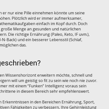
nn er nur eine Pille einnehmen könnte um seine
höhen. Plötzlich wird er immer aufmerksamer,
Mathematikaufgaben einfach im Kopf durch. Doch
eine große Menge an gesunden und natürlichen
rn. Die richtige Ernährung (Paleo, Keto, IF uvm.),
l-N-Back) und ein besserer Lebensstil (Schlaf,
möglichen das.
geschrieben?
inen Wissenshorizont erweitern möchte, schnell und
gern will um geistig so fit zu sein wie noch nie zuvor.
mer mit einem “Funken” Intelligenz voraus sein
schrittene in diesem Bereich sehr empfehlenswert.
en Erkenntnissen in den Bereichen Ernährung, Sport,
tiven Fähigkeiten zu verbessern, Ihre Gehirnleistung