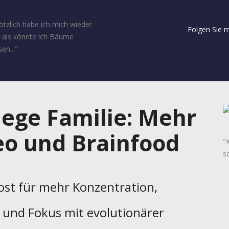
ötzlich habe ich mich wieder
Folgen Sie m
, als könnte ich Bäume
en..."
lege Familie: Mehr
eo und Brainfood
"
s
oost für mehr Konzentration,
n und Fokus mit evolutionärer